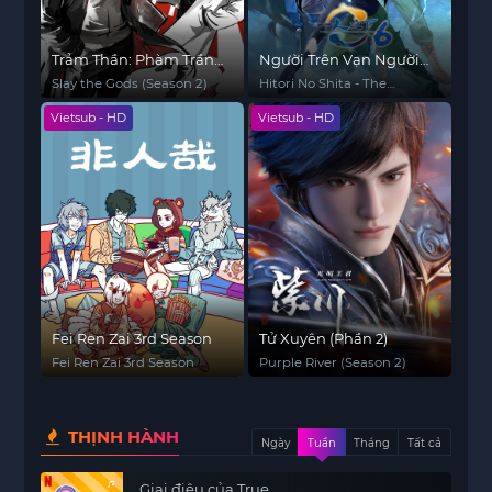
Trảm Thần: Phàm Trần
Người Trên Vạn Người
Thần Vực (Phần 2)
(Phần 6)
Slay the Gods (Season 2)
Hitori No Shita - The
Outcast (Season 6)
Vietsub - HD
Vietsub - HD
Fei Ren Zai 3rd Season
Tử Xuyên (Phần 2)
Fei Ren Zai 3rd Season
Purple River (Season 2)
THỊNH HÀNH
Ngày
Tuần
Tháng
Tất cả
Giai điệu của True