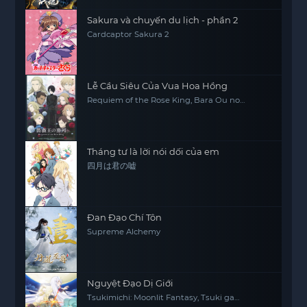
Sakura và chuyến du lịch - phần 2
Cardcaptor Sakura 2
Lễ Cầu Siêu Của Vua Hoa Hồng
Requiem of the Rose King, Bara Ou no
Souretsu
Tháng tư là lời nói dối của em
四月は君の嘘
Đan Đạo Chí Tôn
Supreme Alchemy
Nguyệt Đạo Dị Giới
Tsukimichi: Moonlit Fantasy, Tsuki ga
Michibiku Isekai Dochu