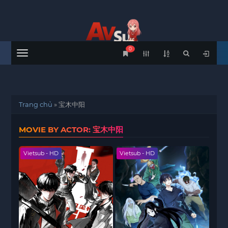
0
Menu
Trang chủ
»
宝木中阳
MOVIE BY ACTOR: 宝木中阳
Vietsub - HD
Vietsub - HD