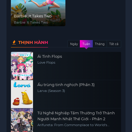
Barbie: It Takes Two
Barbie: It Takes Two
THỊNH HÀNH
Ngày
Tuần
Tháng
Tất cả
Ái Tình Flops
Love Flops
Ấu trùng tinh nghịch (Phần 3)
Larva (Season 3)
Từ Nghề Nghiệp Tầm Thường Trở Thành
Người Mạnh Nhất Thế Giới - Phần 2
Arifureta: From Commonplace to World's
Strongest S2