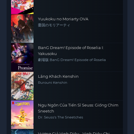
Yuukoku no Moriarty OVA
憂国のモリアーティ
BanG Dream! Episode of Roselia I:
Yakusoku
劇場版 BanG Dream! Episode of Roselia
Lãng Khách Kenshin
Rurouni Kenshin
Ngụ Ngôn Của Tiến Sĩ Seuss: Giống Chim
Sneetch
Dr. Seuss's The Sneetches
Vương Giả Vinh Diệu - Vinh Diệu Chi