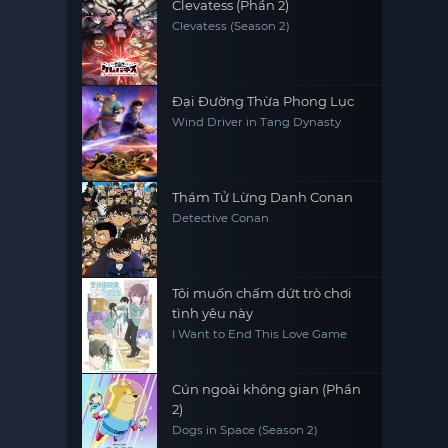
Clevatess (Phần 2)
Clevatess (Season 2)
Đại Đường Thừa Phong Lục
Wind Driver in Tang Dynasty
Thám Tử Lừng Danh Conan
Detective Conan
Tôi muốn chấm dứt trò chơi
tình yêu này
I Want to End This Love Game
Cún ngoài không gian (Phần
2)
Dogs in Space (Season 2)