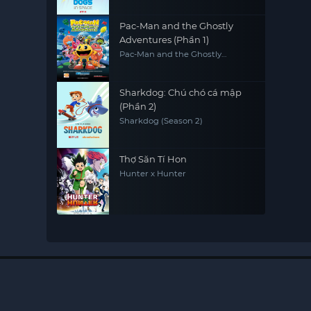
Pac-Man and the Ghostly
Adventures (Phần 1)
Pac-Man and the Ghostly
Adventures (Season 1)
Sharkdog: Chú chó cá mập
(Phần 2)
Sharkdog (Season 2)
Thợ Săn Tí Hon
Hunter x Hunter