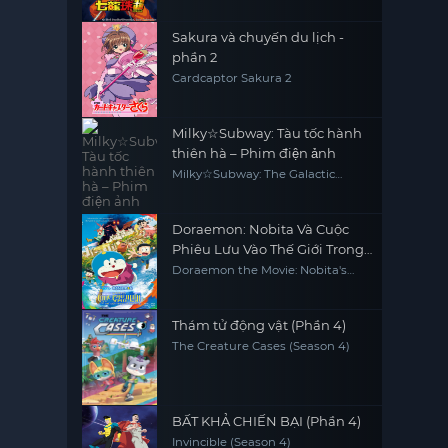
Sakura và chuyến du lịch -
phần 2
Cardcaptor Sakura 2
Milky☆Subway: Tàu tốc hành
thiên hà – Phim điện ảnh
Milky☆Subway: The Galactic
Limited Express - the Movie
Doraemon: Nobita Và Cuộc
Phiêu Lưu Vào Thế Giới Trong
Tranh
Doraemon the Movie: Nobita's
Art World Tales
Thám tử động vật (Phần 4)
The Creature Cases (Season 4)
BẤT KHẢ CHIẾN BẠI (Phần 4)
Invincible (Season 4)