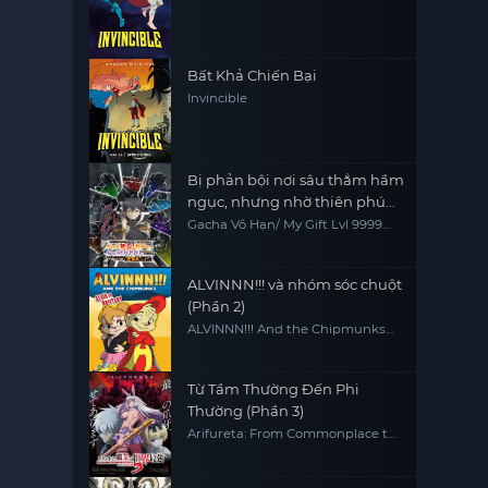
Bất Khả Chiến Bại
Invincible
Bị phản bội nơi sâu thẳm hầm
ngục, nhưng nhờ thiên phú
“Vô Hạn Gacha”, tôi chiêu mộ
Gacha Vô Hạn/ My Gift Lvl 9999
Unlimited Gacha: Backstabbed in
các đồng đội cấp 9999 để trả
a Backwater Dungeon, I'm Out
thù các đồng đội cũ và cả thế
for Revenge!
ALVINNN!!! và nhóm sóc chuột
giới! Đáng đời chúng!
(Phần 2)
ALVINNN!!! And the Chipmunks
(Season 2)
Từ Tầm Thường Đến Phi
Thường (Phần 3)
Arifureta: From Commonplace to
World's Strongest (Season 3)