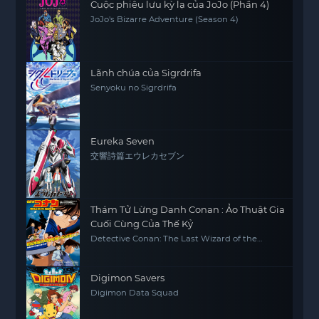
Cuộc phiêu lưu kỳ lạ của JoJo (Phần 4)
JoJo's Bizarre Adventure (Season 4)
Lãnh chúa của Sigrdrifa
Senyoku no Sigrdrifa
Eureka Seven
交響詩篇エウレカセブン
Thám Tử Lừng Danh Conan : Ảo Thuật Gia
Cuối Cùng Của Thế Kỷ
Detective Conan: The Last Wizard of the
Century
Digimon Savers
Digimon Data Squad