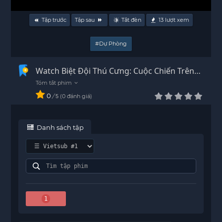
Tập trước
Tập sau
Tắt đèn
13
lượt xem
#Dự Phòng
Watch Biệt Đội Thú Cưng: Cuộc Chiến Trên
Đường Ray Vietsub - HD
0
/
0
đánh giá
5
Danh sách tập
1