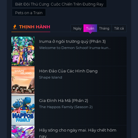
Biệt Đội Thú Cưng: Cuộc Chiến Trên Đường Ray
Pets on a Train
THỊNH HÀNH
Ngày
Tuần
Tháng
Tất cả
Iruma ở ngôi trường quỷ (Phần 3)
Welcome to Demon School! Iruma-kun
(Season 3)
Hòn Đảo Của Các Hình Dạng
Shape Island
Gia Đình Hà Mã (Phần 2)
The Happos Family (Season 2)
Hãy sống cho ngày mai. Hãy chết hôm
nay.