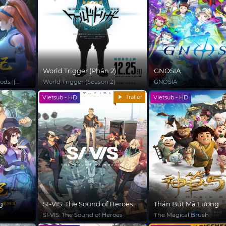
World Trigger (Phần 2)
GNOSIA
ds ||
World Trigger (Season 2)
GNOSIA
od
Trailer
Vietsub - HD
Vietsub - HD
g
SI-VIS: The Sound of Heroes
Thần Bút Mã Lương
SI-VIS: The Sound of Heroes
The Magical Brush