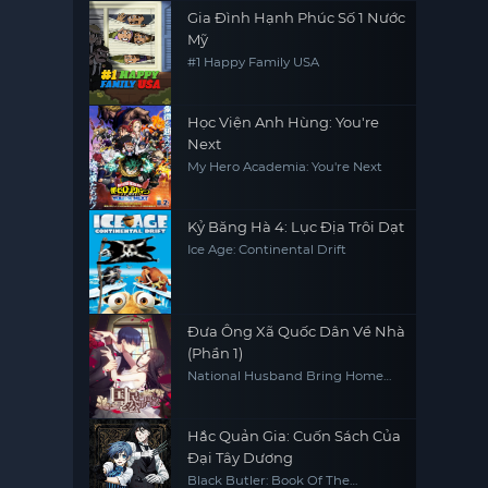
Gia Đình Hạnh Phúc Số 1 Nước
Mỹ
#1 Happy Family USA
Học Viện Anh Hùng: You're
Next
My Hero Academia: You're Next
Kỷ Băng Hà 4: Lục Địa Trôi Dạt
Ice Age: Continental Drift
Đưa Ông Xã Quốc Dân Về Nhà
(Phần 1)
National Husband Bring Home
(Season 1)
Hắc Quản Gia: Cuốn Sách Của
Đại Tây Dương
Black Butler: Book Of The