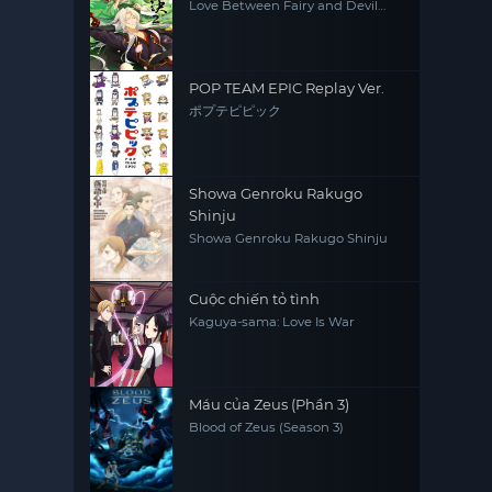
Love Between Fairy and Devil
(Season 2)
POP TEAM EPIC Replay Ver.
ポプテピピック
Showa Genroku Rakugo
Shinju
Showa Genroku Rakugo Shinju
Cuộc chiến tỏ tình
Kaguya-sama: Love Is War
Máu của Zeus (Phần 3)
Blood of Zeus (Season 3)