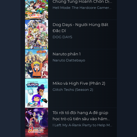
Chúng Tung Hoành Chốn Dị
Giới Hỗn Nguyên (Phần 2)
Hell Mode: The Hardcore Gamer
Dominates In Another World
With Garbage Balancing (Season
2)
Dog Days - Người Hùng Bất
Đắc Dĩ
DOG DAYS
Naruto phần 1
Naruto Dattebayo
Miko và High Five (Phần 2)
Glitch Techs (Season 2)
Tôi rời tổ đội hạng A để giúp
học trò cũ tiến sâu vào hầm
ngục!
I Left My A-Rank Party to Help My
Former Students Reach the
Dungeon Depths!