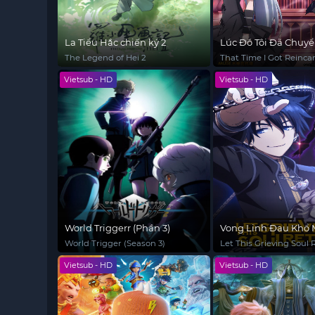
La Tiểu Hắc chiến ký 2
Lúc Đó Tôi Đã Chuyể
Thành Slime: Giấc 
The Legend of Hei 2
That Time I Got Reinca
Coleus
a Slime: Visions of Cole
Vietsub - HD
Vietsub - HD
World Triggerr (Phần 3)
Vong Linh Đau Khổ
Giải Nghệ (Phần 2)
World Trigger (Season 3)
Let This Grieving Soul 
(Season 2)
Vietsub - HD
Vietsub - HD