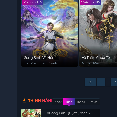
Vietsub - HD
Vietsub - HD
Song Sinh Võ Hồn
Võ Thần Chúa Tể
The Rise of Twin Souls
Martial Master
1
…
4
THỊNH HÀNH
Ngày
Tuần
Tháng
Tất cả
Thương Lan Quyết (Phần 2)