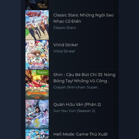
Atlantic
Classic Stars: Những Ngôi Sao
Nhạc Cổ Điển
Classic Stars
ViVid Strike!
ViVid Strike!
Trailer
Shin - Cậu Bé Bút Chì 33: Nóng
Bỏng Tay! Những Vũ Công
Siêu Cay Kasukabe
Crayon Shin-chan: Super
Gorgeous! Glow Kasukabe
Dancer
Quân Hữu Vân (Phần 2)
Jun You Yun (Season 2)
Hell Mode: Game Thủ Xuất