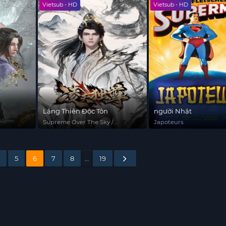
Vietsub - HD
Vietsub - HD
Lăng Thiên Độc Tôn
người Nhật
Supreme Over The Sky /
Japoteurs
Celestial Above
5
6
7
8
…
19