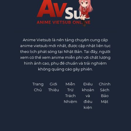
Anime Vietsub
là nền tảng chuyên cung cấp
anime vietsub mới nhất, được cập nhật liên tục
theo lịch phát sóng tại Nhật Bản. Tại đây, người
xem có thể xem anime miễn phí với chất lượng
hình ảnh cao, phụ đề chuẩn và trải nghiệm
không quảng cáo gây phiền.
Trang
Giới
Miễn
Điều
Chính
Chủ
Thiệu
Trừ
khoản
Sách
Trách
và
Bảo
Nhiệm
điều
Mật
kiện
×
×