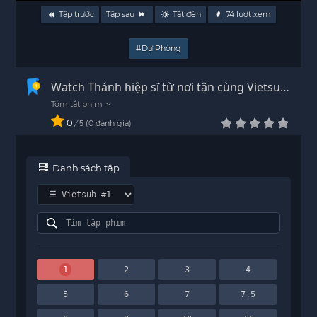
Tập trước
Tập sau
Tắt đèn
74
lượt xem
#Dự Phòng
Watch Thánh hiệp sĩ từ nơi tận cùng Vietsub
- HD
0
/
0
đánh giá
5
Danh sách tập
1
2
3
4
5
6
7
7.5