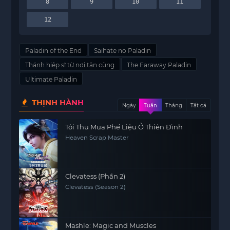
8
9
10
11
12
Paladin of the End
Saihate no Paladin
Thánh hiệp sĩ từ nơi tận cùng
The Faraway Paladin
Ultimate Paladin
THỊNH HÀNH
Ngày
Tuần
Tháng
Tất cả
Tôi Thu Mua Phế Liệu Ở Thiên Đình
Heaven Scrap Master
Clevatess (Phần 2)
Clevatess (Season 2)
Mashle: Magic and Muscles