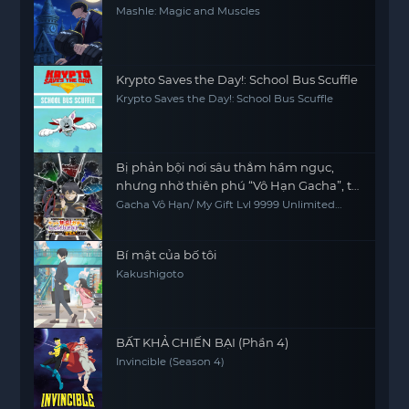
Mashle: Magic and Muscles
Krypto Saves the Day!: School Bus Scuffle
Krypto Saves the Day!: School Bus Scuffle
Bị phản bội nơi sâu thẳm hầm ngục,
nhưng nhờ thiên phú “Vô Hạn Gacha”, tôi
chiêu mộ các đồng đội cấp 9999 để trả
Gacha Vô Hạn/ My Gift Lvl 9999 Unlimited
Gacha: Backstabbed in a Backwater
thù các đồng đội cũ và cả thế giới! Đáng
Dungeon, I'm Out for Revenge!
đời chúng!
Bí mật của bố tôi
Kakushigoto
BẤT KHẢ CHIẾN BẠI (Phần 4)
Invincible (Season 4)