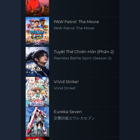
PAW Patrol: The Movie
PAW Patrol: The Movie
Tuyệt Thế Chiến Hồn (Phần 2)
Peerless Battle Spirit (Season 2)
ViVid Strike!
ViVid Strike!
Eureka Seven
交響詩篇エウレカセブン