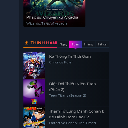
Pháp sư: Chuyện xứ Arcadia
Wizards: Tales of Arcadia
THỊNH HÀNH
Ngày
Tuần
Tháng
Tất cả
Kẻ Thống Trị Thời Gian
Chronos Ruler
Biệt Đội Thiếu Niên Titan
(Phần 2)
Teen Titans (Season 2)
Thám Tử Lừng Danh Conan 1:
Kẻ Đánh Bom Cao Ốc
Detective Conan: The Timed
Bomb Skyscraper