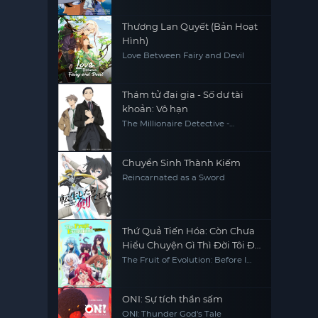
Thương Lan Quyết (Bản Hoạt
Hình)
Love Between Fairy and Devil
Thám tử đại gia - Số dư tài
khoản: Vô hạn
The Millionaire Detective -
Balance: UNLIMITED
Chuyển Sinh Thành Kiếm
Reincarnated as a Sword
Thứ Quả Tiến Hóa: Còn Chưa
Hiểu Chuyện Gì Thì Đời Tôi Đã
Trở Nên Vô Đối
The Fruit of Evolution: Before I
Knew It, My Life Had It Made,
Shinka no Mi -Shiranai Uchi ni
Kachigumi Jinsei-
ONI: Sự tích thần sấm
ONI: Thunder God's Tale