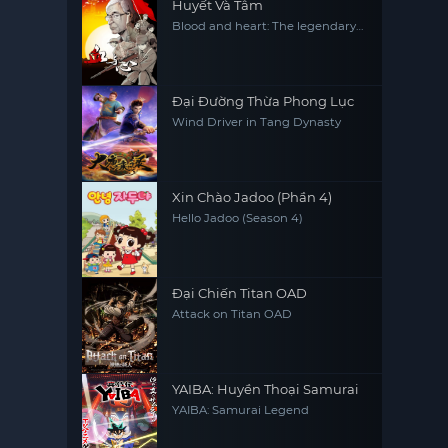
Huyết Và Tâm
Blood and heart: The legendary
life of a Japanese youth in China
Đại Đường Thừa Phong Lục
Wind Driver in Tang Dynasty
Xin Chào Jadoo (Phần 4)
Hello Jadoo (Season 4)
Đại Chiến Titan OAD
Attack on Titan OAD
YAIBA: Huyền Thoại Samurai
YAIBA: Samurai Legend