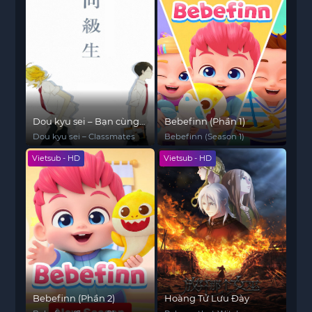
Dou kyu sei – Bạn cùng
Bebefinn (Phần 1)
lớp
Dou kyu sei – Classmates
Bebefinn (Season 1)
Vietsub - HD
Vietsub - HD
Bebefinn (Phần 2)
Hoàng Tử Lưu Đày