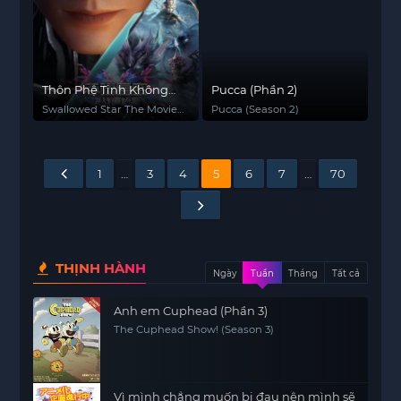
Thôn Phệ Tinh Không
Pucca (Phần 2)
Movie: Quyết Chiến
Swallowed Star The Movie:
Pucca (Season 2)
Nguyên Thủy Tinh
Decisive Battle on the
Primordial Star
1
…
3
4
5
6
7
…
70
THỊNH HÀNH
Ngày
Tuần
Tháng
Tất cả
Anh em Cuphead (Phần 3)
The Cuphead Show! (Season 3)
Vì mình chẳng muốn bị đau nên mình sẽ