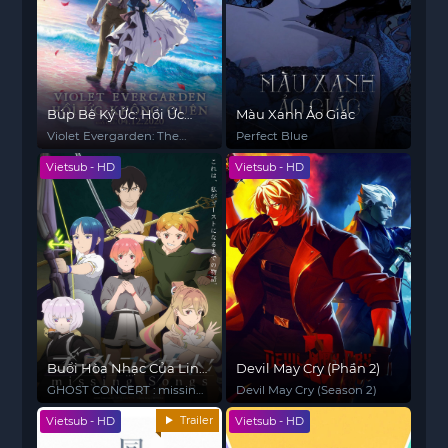
Búp Bê Ký Ức: Hồi Ức
Màu Xanh Ảo Giác
Không Quên
Violet Evergarden: The
Perfect Blue
Movie
Vietsub - HD
Vietsub - HD
Buổi Hòa Nhạc Của Linh
Devil May Cry (Phần 2)
Hồn
GHOST CONCERT : missing
Devil May Cry (Season 2)
Songs
Trailer
Vietsub - HD
Vietsub - HD