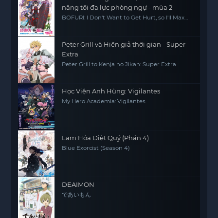
nâng tối đa lực phòng ngự - mùa 2
BOFURI: I Don't Want to Get Hurt, so I'll Max
Out My Defense. Season 2
Peter Grill và Hiền giả thời gian - Super
Extra
Peter Grill to Kenja no Jikan: Super Extra
Học Viện Anh Hùng: Vigilantes
My Hero Academia: Vigilantes
Lam Hỏa Diệt Quỷ (Phần 4)
Blue Exorcist (Season 4)
DEAIMON
であいもん