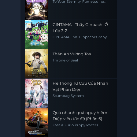
To Your Eternity, Fumetsu no
Anata e
GINTAMA - Thầy Ginpachi Ở
Lớp 3-Z
GINTAMA - Mr. Ginpachi's Zany
Class
Thần Ấn Vương Toạ
Throne of Seal
Hệ Thống Tự Cứu Của Nhân
Vật Phản Diện
Scumbag System
Quá nhanh quá nguy hiểm:
Điệp viên tốc độ (Phần 6)
Fast & Furious Spy Racers
(Season 6)