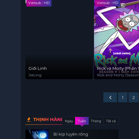
Vietsub - HD
Vietsub - HD
Giới Linh
Rick và Morty (Phần 
JieLing
Rick and Morty (Season
1
2
THỊNH HÀNH
Ngày
Tuần
Tháng
Tất cả
Bí kíp luyện rồng