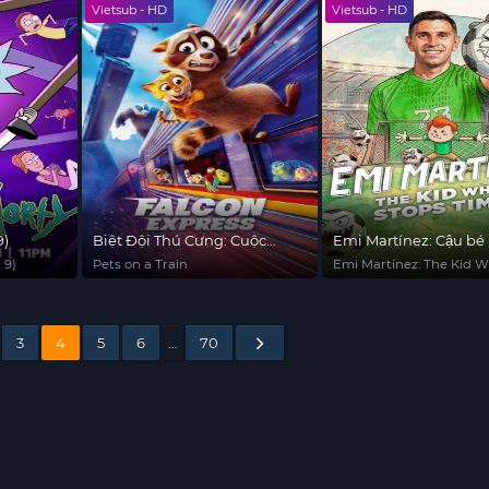
Vietsub - HD
Vietsub - HD
9)
Biệt Đội Thú Cưng: Cuộc
Emi Martínez: Cậu bé
Chiến Trên Đường Ray
thời gian
 9)
Pets on a Train
Emi Martínez: The Kid 
Stops Time
3
4
5
6
…
70