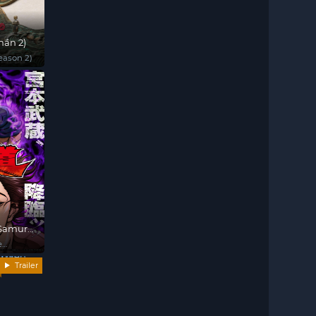
hần 2)
eason 2)
 Samurai
e
Trailer