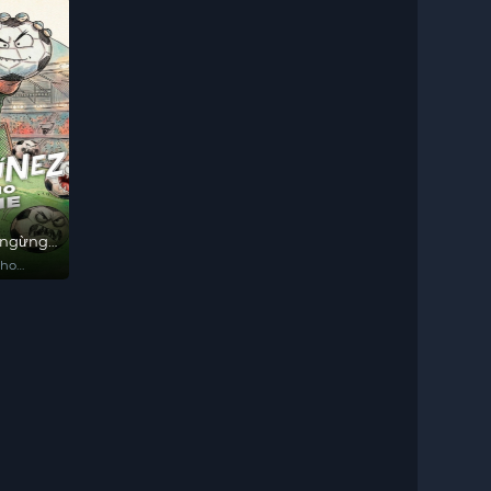
 ngừng
Who