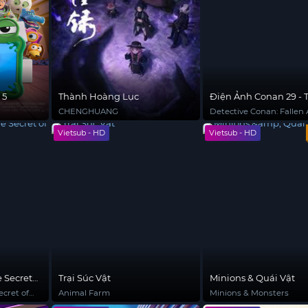
 5
Thành Hoàng Lục
Điện Ảnh Conan 29 - 
Thần Sa Ngã Trên Xa 
CHENGHUANG
Detective Conan: Fallen 
the Highway
Vietsub - HD
Vietsub - HD
 Secret
Trại Súc Vật
Minions & Quái Vật
cret of
Animal Farm
Minions & Monsters