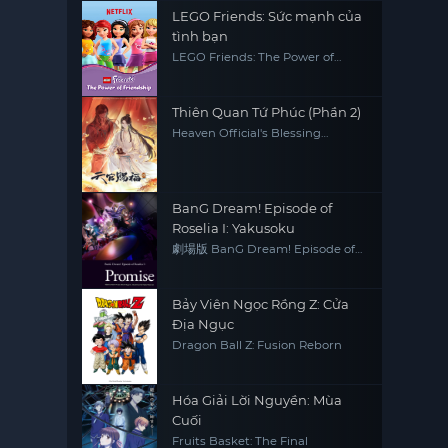
LEGO Friends: Sức mạnh của
tình bạn
LEGO Friends: The Power of
Friendship
Thiên Quan Tứ Phúc (Phần 2)
Heaven Official's Blessing
(Season 2)
BanG Dream! Episode of
Roselia I: Yakusoku
劇場版 BanG Dream! Episode of
Roselia
Bảy Viên Ngọc Rồng Z: Cửa
Địa Ngục
Dragon Ball Z: Fusion Reborn
Hóa Giải Lời Nguyền: Mùa
Cuối
Fruits Basket: The Final