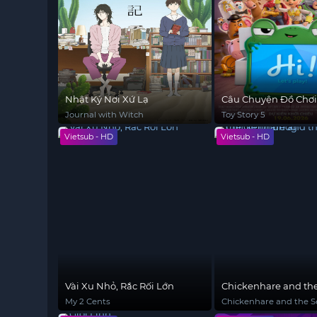
Nhật Ký Nơi Xứ Lạ
Câu Chuyện Đồ Chơi
Journal with Witch
Toy Story 5
Vietsub - HD
Vietsub - HD
Vài Xu Nhỏ, Rắc Rối Lớn
Chickenhare and the
of the Groundhog
My 2 Cents
Chickenhare and the Se
the Groundhog