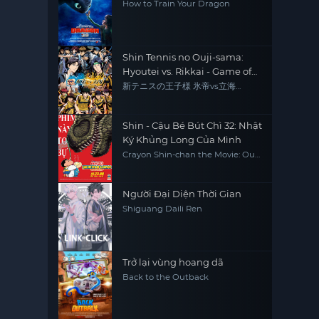
How to Train Your Dragon
Shin Tennis no Ouji-sama:
Hyoutei vs. Rikkai - Game of
Future
新テニスの王子様 氷帝vs立海
Game of Future
Shin - Cậu Bé Bút Chì 32: Nhật
Ký Khủng Long Của Mình
Crayon Shin-chan the Movie: Our
Dinosaur Diary
Người Đại Diện Thời Gian
Shiguang Daili Ren
Trở lại vùng hoang dã
Back to the Outback