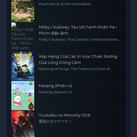
Mush-Mush & the Mushables
Milky☆Subway: Tàu tốc hành thiên hà –
Phim điện ảnh
Milky☆Subway: The Galactic Limited Express -
the Movie
Xếp Hạng Của Các Vị Vua: Chiếc Rương
Của Lòng Dũng Cảm
Ranking of Kings: The Treasure Chest of
Courage
Molang (Phần 4)
Molang (Season 4)
Yuukoku no Moriarty OVA
憂国のモリアーティ