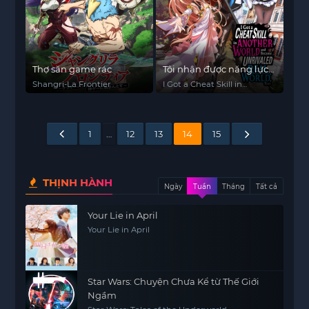
Thợ săn game rác
Tôi nhận được năng lực
cheat ở dị giới nên bá
Shangri-La Frontier
I Got a Cheat Skill in
đạo luôn ở thế giới thực
Another World and
Became Unrivaled in the
Real World, Too
1
…
12
13
14
15
THỊNH HÀNH
Ngày
Tuần
Tháng
Tất cả
Your Lie in April
Your Lie in April
Star Wars: Chuyện Chưa Kể từ Thế Giới
Ngầm