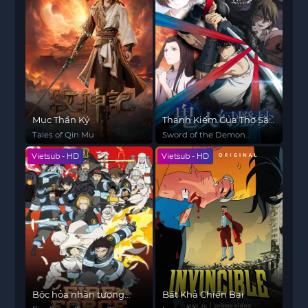
Mục Thần Ký
Thanh Kiếm Của Thợ Săn
Quỷ
Tales of Qin Mu
Sword of the Demon
Hunter: Kijin Gentosho
Vietsub - HD
Vietsub - HD
Bộc hỏa nhân tượng
Bất Khả Chiến Bại