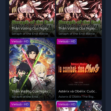
Thần Vương Của Ngày
Thần Vương Của Ngày
Tàn 2
Tàn 2
Seraph of the End: Battle
Seraph of the End: Battle
in Nagoya
in Nagoya
Vietsub - HD
Vietsub - HD
Thần Vương Của Ngày
Astérix và Obélix: Cuộc
Tàn
đấu của các thủ lĩnh
Seraph of the End:
Asterix & Obelix: The Big
Vampire Reign
Fight
Vietsub - HD
Vietsub - HD