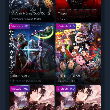
Vị Anh Hùng Cuối Cùng
Trigun
Inuyashiki: Last Hero
Trigun
Vietsub - HD
Vietsub - HD
Ultraman 2
Thị Trấn Bí Ẩn
Ultraman (Season 2)
Gravity Falls
Vietsub - HD
Vietsub - HD