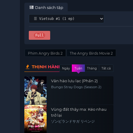
Danh sách tập
Full
Phim Angry Birds 2
The Angry Birds Movie 2
THỊNH HÀNH
Ngày
Tuần
Tháng
Tất cả
Văn hào lưu lạc (Phần 2)
Bungo Stray Dogs (Season 2)
Vùng đất thây ma: Kéo nhau
trở lại
ゾンビランドサガ リベンジ