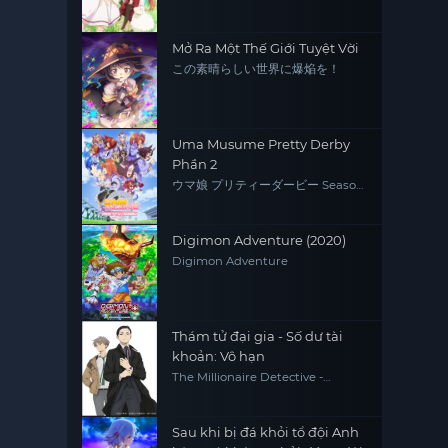
chủng tộc mạnh nhất
Mở Ra Một Thế Giới Tuyệt Vời
この素晴らしい世界に爆焔を！
Uma Musume Pretty Derby
Phần 2
ウマ娘 プリティーダービー Season
2
Digimon Adventure (2020)
Digimon Adventure
Thám tử đại gia - Số dư tài
khoản: Vô hạn
The Millionaire Detective -
Balance: UNLIMITED
Sau khi bị đá khỏi tổ đội Anh