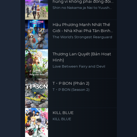
hùng vì không phải đồng đội
thực sự của họ, tôi quyết định
Shin no Nakama ja Nai to Yuusha
no Party wo Oidasareta node,
sẽ sống chậm lại ở nơi biên ải
Henkyou de Slow Life suru Koto
ni Shimashita, Banished from
the Hero's Party, I Decided to Live
Hậu Phương Mạnh Nhất Thế
a Quiet Life in the Countryside
Giới - Nhà Khai Phá Tân Binh
Của Vương Quốc Mê Cung
The World's Strongest Rearguard
Thương Lan Quyết (Bản Hoạt
Hình)
Love Between Fairy and Devil
T・P BON (Phần 2)
T・P BON (Season 2)
KILL BLUE
KILL BLUE