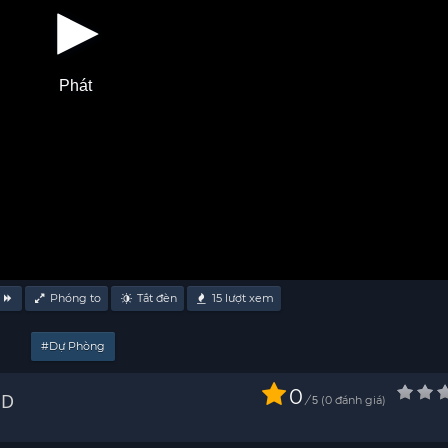
Phát
Phóng to
Tắt đèn
15
lượt xem
#Dự Phòng
0
 - HD
/
0
đánh giá
5