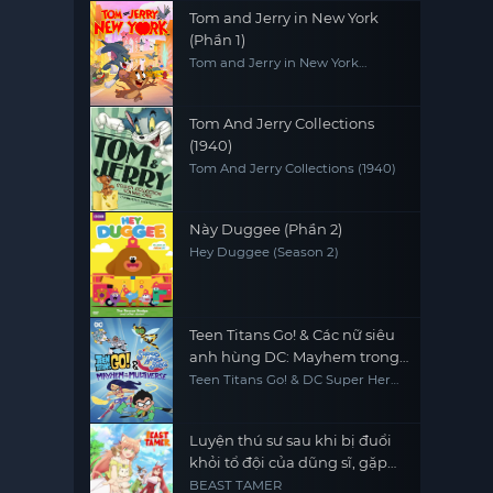
Tom and Jerry in New York
(Phần 1)
Tom and Jerry in New York
(Season 1)
Tom And Jerry Collections
(1940)
Tom And Jerry Collections (1940)
Này Duggee (Phần 2)
Hey Duggee (Season 2)
Teen Titans Go! & Các nữ siêu
anh hùng DC: Mayhem trong
Đa vũ trụ
Teen Titans Go! & DC Super Hero
Girls: Mayhem in the Multiverse
Luyện thú sư sau khi bị đuổi
khỏi tổ đội của dũng sĩ, gặp
được thiếu nữ tai mèo của
BEAST TAMER