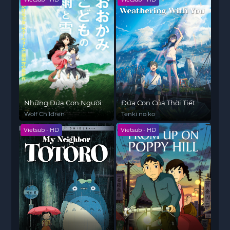
Những Đứa Con Người
Đứa Con Của Thời Tiết
Sói
Wolf Children
Tenki no ko
Vietsub - HD
Vietsub - HD