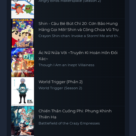
Angry Birds Makerspace (Season 2)
Shin - Cậu Bé Bút Chì 20: Cơn Bão Hung
Hăng Gọi Mời! Shin và Công Chúa Vũ Trụ
Crayon Shin-chan: Invoke a Storm! Me and the
Space Princess
Ác Nữ Nửa Vời ~Truyền Kì Hoán Hồn Đổi
Xác~
Though I Am an Inept Villainess
World Trigger (Phần 2)
World Trigger (Season 2)
Chiến Thần Cuồng Phi: Phụng Khinh
Thiên Hạ
Battlefield of the Crazy Empresses