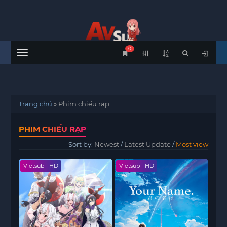
0
Menu
Trang chủ
»
Phim chiếu rạp
PHIM CHIẾU RẠP
Sort by:
Newest
/
Latest Update
/
Most view
Vietsub - HD
Vietsub - HD