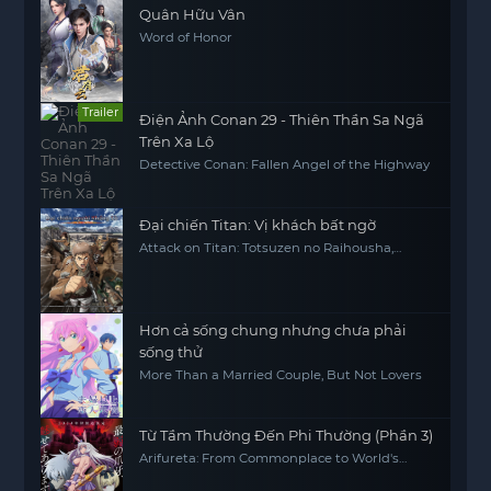
Quân Hữu Vân
Word of Honor
Trailer
Điện Ảnh Conan 29 - Thiên Thần Sa Ngã
Trên Xa Lộ
Detective Conan: Fallen Angel of the Highway
Đại chiến Titan: Vị khách bất ngờ
Attack on Titan: Totsuzen no Raihousha,
Attack on Titan: The Sudden Visitor
Hơn cả sống chung nhưng chưa phải
sống thử
More Than a Married Couple, But Not Lovers
Từ Tầm Thường Đến Phi Thường (Phần 3)
Arifureta: From Commonplace to World's
Strongest (Season 3)