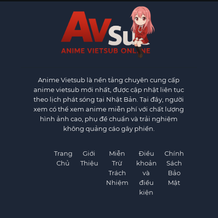
Anime Vietsub
là nền tảng chuyên cung cấp
anime vietsub mới nhất, được cập nhật liên tục
theo lịch phát sóng tại Nhật Bản. Tại đây, người
xem có thể xem anime miễn phí với chất lượng
hình ảnh cao, phụ đề chuẩn và trải nghiệm
không quảng cáo gây phiền.
Trang
Giới
Miễn
Điều
Chính
Chủ
Thiệu
Trừ
khoản
Sách
Trách
và
Bảo
Nhiệm
điều
Mật
kiện
×