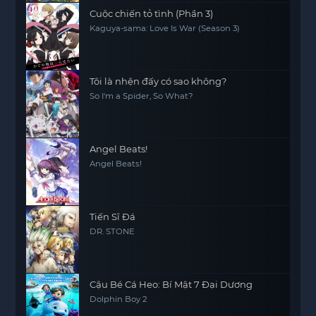
Cuộc chiến tỏ tình (Phần 3)
Kaguya-sama: Love Is War (Season 3)
Tôi là nhện đấy có sao không?
So I'm a Spider, So What?
Angel Beats!
Angel Beats!
Tiến Sĩ Đá
DR. STONE
Cậu Bé Cá Heo: Bí Mật 7 Đại Dương
Dolphin Boy 2