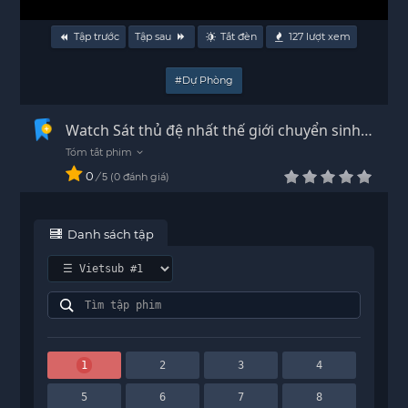
Tập trước
Tập sau
Tắt đèn
127
lượt xem
#Dự Phòng
Watch Sát thủ đệ nhất thế giới chuyển sinh
thành quý tộc Vietsub - HD
0
/
0
đánh giá
5
Danh sách tập
1
2
3
4
5
6
7
8