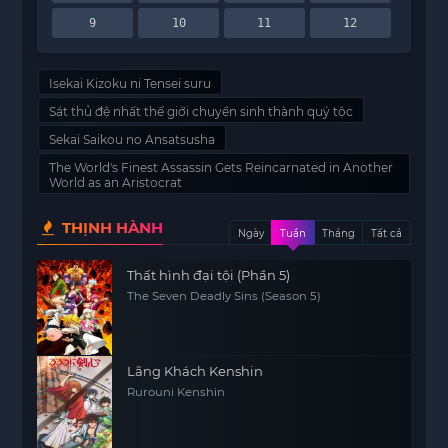
9
10
11
12
Isekai Kizoku ni Tensei suru
Sát thủ đệ nhất thế giới chuyển sinh thành quý tộc
Sekai Saikou no Ansatsusha
The World's Finest Assassin Gets Reincarnated in Another
World as an Aristocrat
THỊNH HÀNH
Ngày
Tuần
Tháng
Tất cả
Thất hình đại tội (Phần 5)
The Seven Deadly Sins (Season 5)
Lãng Khách Kenshin
Rurouni Kenshin